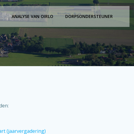
ANALYSE VAN OIRLO
DORPSONDERSTEUNER
nden:
rt (jaarvergadering)