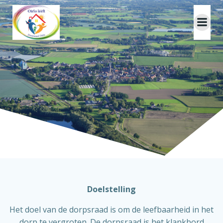
Ga
naar
de
inhoud
D
oelstelling
H
et doel van de dorpsraad is om de leefbaarheid in het
dorp te vergroten. De dorpsraad is het klankbord