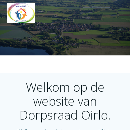
Ga
naar
de
inhoud
Welkom op de
website van
Dorpsraad Oirlo.