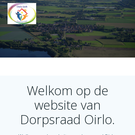
Ga
naar
de
inhoud
Welkom op de
website van
Dorpsraad Oirlo.